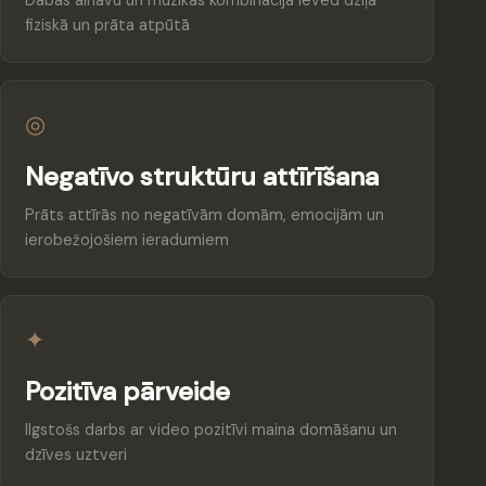
fiziskā un prāta atpūtā
◎
Negatīvo struktūru attīrīšana
Prāts attīrās no negatīvām domām, emocijām un
ierobežojošiem ieradumiem
✦
Pozitīva pārveide
Ilgstošs darbs ar video pozitīvi maina domāšanu un
dzīves uztveri