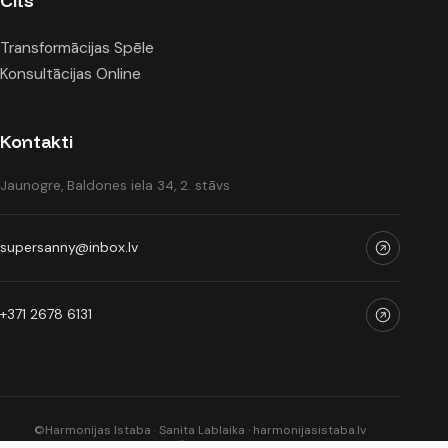
Transformācijas Spēle
Konsultācijas Online
Kontakti
Jaunogre, Baldones iela 34, 2. stāvs
supersanny@inbox.lv
+371 2678 6131
©
Harmonijas Istaba · Sanita Lablaika · harmonijasistaba.lv