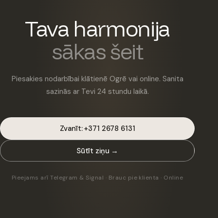
Tava harmonija
sākas šeit
Piesakies nodarbībai klātienē Ogrē vai online. Sanita
sazinās ar Tevi 24 stundu laikā.
Zvanīt: +371 2678 6131
Sūtīt ziņu →
Pieejams arī Telegram & Signal · Brauc pie klienta · Online