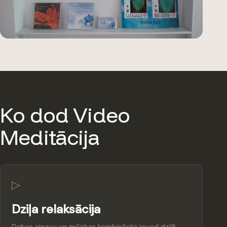
Ko dod Video
Meditācija
▷
Dziļa relaksācija
Dabas ainavu un mūzikas kombinācija ieved dziļā