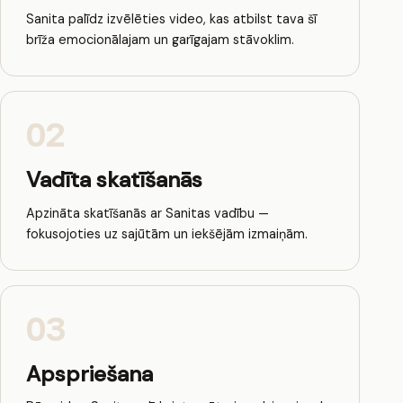
Sanita palīdz izvēlēties video, kas atbilst tava šī
brīža emocionālajam un garīgajam stāvoklim.
02
Vadīta skatīšanās
Apzināta skatīšanās ar Sanitas vadību —
fokusojoties uz sajūtām un iekšējām izmaiņām.
03
Apspriešana