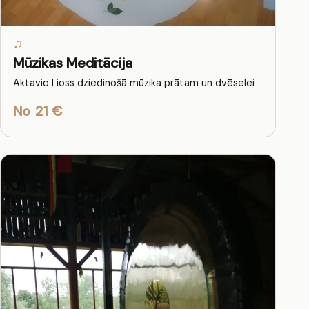
♫
Mūzikas Meditācija
Aktavio Lioss dziedinošā mūzika prātam un dvēselei
No 21 €