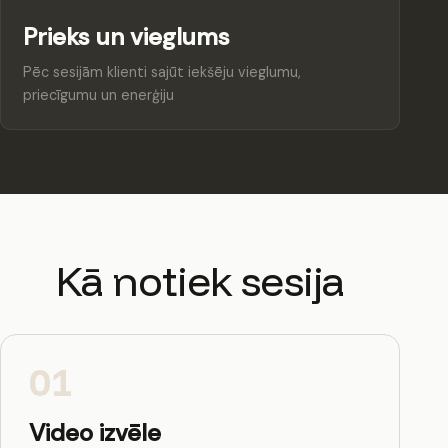
Prieks un vieglums
Pēc sesijām klienti sajūt iekšēju vieglumu,
priecīgumu un enerģiju
Kā notiek sesija
01
Video izvēle