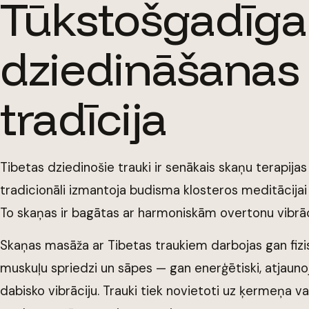
Tūkstošgadīga
dziedināšanas
tradīcija
Tibetas dziedinošie trauki ir senākais skaņu terapijas
tradicionāli izmantoja budisma klosteros meditācijai
To skaņas ir bagātas ar harmoniskām overtonu vibrā
Skaņas masāža ar Tibetas traukiem darbojas gan fizi
muskuļu spriedzi un sāpes — gan enerģētiski, atjaun
dabisko vibrāciju. Trauki tiek novietoti uz ķermeņa vai