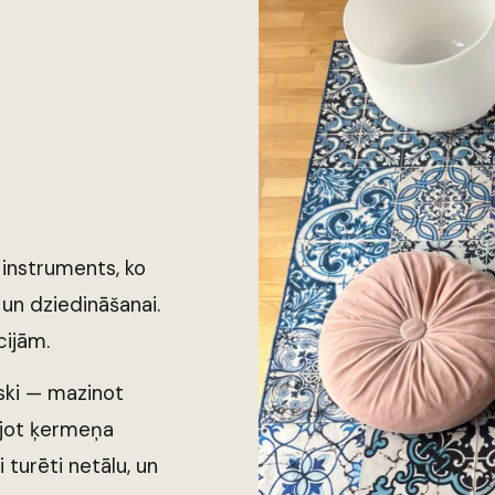
 instruments, ko
 un dziedināšanai.
cijām.
ski — mazinot
ojot ķermeņa
 turēti netālu, un