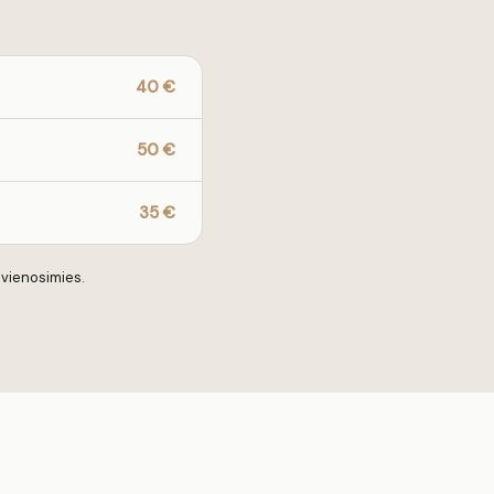
40 €
50 €
35 €
 vienosimies.