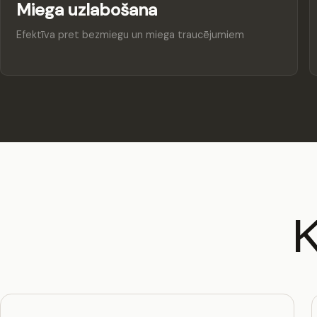
Miega uzlabošana
Efektīva pret bezmiegu un miega traucējumiem
K