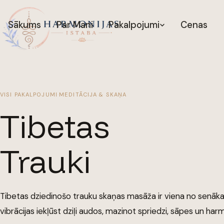
Sākums
Par Mani
Pakalpojumi
Cenas
VISI PAKALPOJUMI
·
MEDITĀCIJA & SKAŅA
Tibetas
Trauki
Tibetas dziedinošo trauku skaņas masāža ir viena no senā
vibrācijas iekļūst dziļi audos, mazinot spriedzi, sāpes un ha