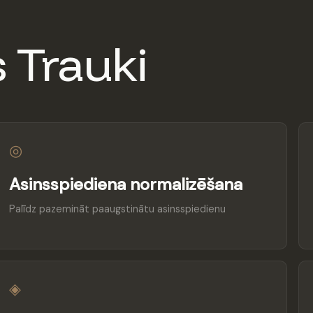
 Trauki
◎
Asinsspiediena normalizēšana
Palīdz pazemināt paaugstinātu asinsspiedienu
◈