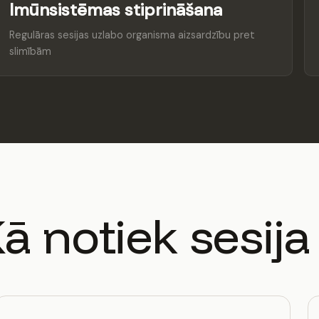
Imūnsistēmas stiprināšana
Regulāras sesijas uzlabo organisma aizsardzību pret
slimībām
ā notiek sesija