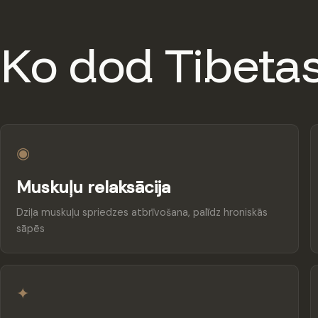
Ko dod Tibetas
◉
Muskuļu relaksācija
Dziļa muskuļu spriedzes atbrīvošana, palīdz hroniskās
sāpēs
✦