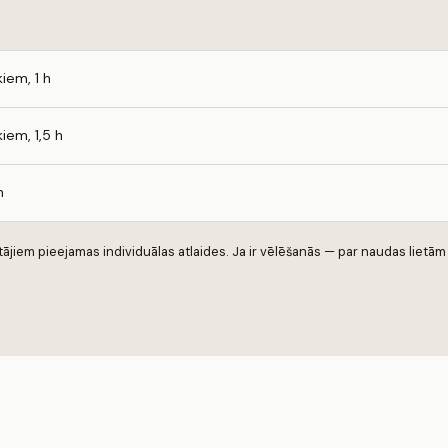
iem, 1 h
iem, 1,5 h
n
jiem pieejamas individuālas atlaides. Ja ir vēlēšanās — par naudas lietām