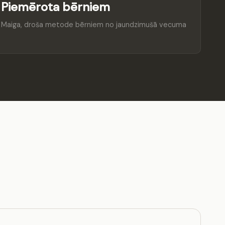
Piemērota bērniem
Maiga, droša metode bērniem no jaundzimušā vecuma