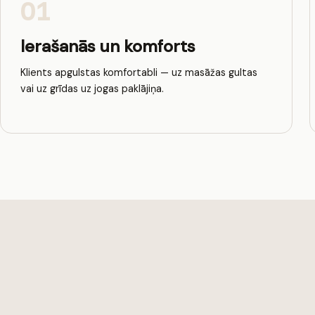
01
Ierašanās un komforts
Klients apgulstas komfortabli — uz masāžas gultas
vai uz grīdas uz jogas paklājiņa.