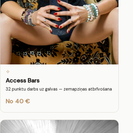
✧
Access Bars
32 punktu darbs uz galvas — zemapziņas atbrīvošana
No 40 €