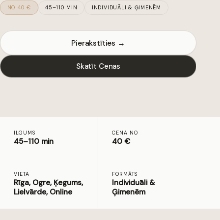
NO 40 €
45–110 MIN
INDIVIDUĀLI & ĢIMENĒM
Pierakstīties →
Skatīt Cenas
ILGUMS
CENA NO
45–110 min
40 €
VIETA
FORMĀTS
Rīga, Ogre, Ķegums,
Individuāli &
Lielvārde, Online
Ģimenēm