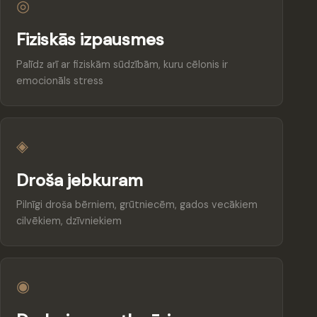
◎
Fiziskās izpausmes
Palīdz arī ar fiziskām sūdzībām, kuru cēlonis ir
emocionāls stress
◈
Droša jebkuram
Pilnīgi droša bērniem, grūtniecēm, gados vecākiem
cilvēkiem, dzīvniekiem
◉