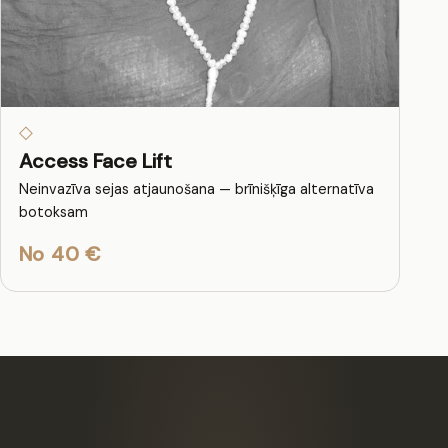
◇
Access Face Lift
Neinvazīva sejas atjaunošana — brīnišķīga alternatīva
botoksam
No 40 €