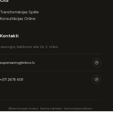
Cits
Transformācijas Spēle
Konsultācijas Online
Kontakti
Jaunogre, Baldones iela 34, 2. stāvs
supersanny@inbox.lv
+371 2678 6131
©
Harmonijas Istaba · Sanita Lablaika · harmonijasistaba.lv