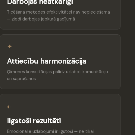
Darbojas neatkarīgi
Ticēšana metodes efektivitātei nav nepieciešama
— ziedi darbojas jebkurā gadījumā
✦
Attiecību harmonizācija
Ģimenes konsultācijas palīdz uzlabot komunikāciju
un saprašanos
◐
Ilgstoši rezultāti
Emocionālie uzlabojumi ir ilgstoši — ne tikai