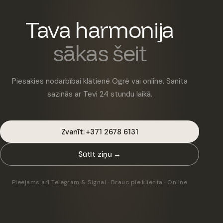
Tava harmonija
sākas šeit
Piesakies nodarbībai klātienē Ogrē vai online. Sanita
sazinās ar Tevi 24 stundu laikā.
Zvanīt: +371 2678 6131
Sūtīt ziņu →
Pieejams arī Telegram & Signal · Brauc pie klienta · Online