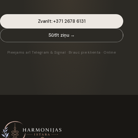
Zvanīt: +371 2678 6131
Sūtīt ziņu →
Pieejams arī Telegram & Signal · Brauc pie klienta · Online