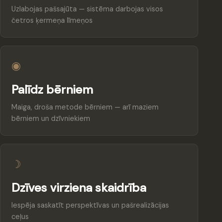
Uzlabojas pašsajūta — sistēma darbojas visos
četros ķermeņa līmeņos
◉
Palīdz bērniem
Maiga, droša metode bērniem — arī maziem
bērniem un dzīvniekiem
☽
Dzīves virziena skaidrība
Iespēja saskatīt perspektīvas un pašrealizācijas
ceļus