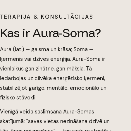
TERAPIJA & KONSULTĀCIJAS
Kas ir Aura-Soma?
Aura (lat.) — gaisma un krāsa; Soma —
ķermenis vai dzīves enerģija. Aura-Soma ir
vienlaikus gan zinātne, gan māksla. Tā
iedarbojas uz cilvēka enerģētisko ķermeni,
stabilizējot garīgo, mentālo, emocionālo un
fizisko stāvokli.
Vienīgā veida saslimšana Aura-Somas
skatījumā: “savas vietas nezināšana dzīvē un
tās jēgas neizprašana” — tas rada pretestību