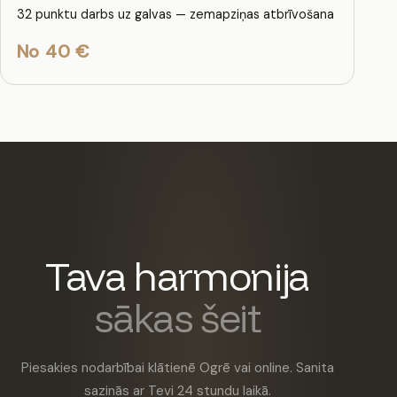
32 punktu darbs uz galvas — zemapziņas atbrīvošana
No 40 €
Tava harmonija
sākas šeit
Piesakies nodarbībai klātienē Ogrē vai online. Sanita
sazinās ar Tevi 24 stundu laikā.