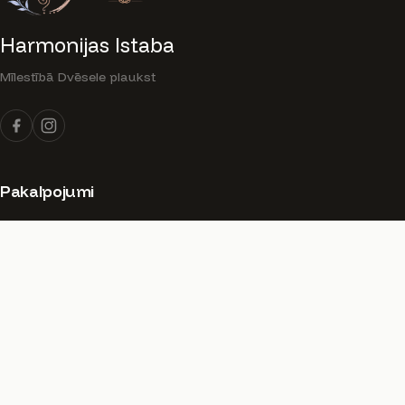
Harmonijas Istaba
Mīlestībā Dvēsele plaukst
Pakalpojumi
Gonga Meditācija
Kundalini Joga
Aura-Soma
Dzīvā Deja
Access Bars
Video Meditācija
Baha Ziedi